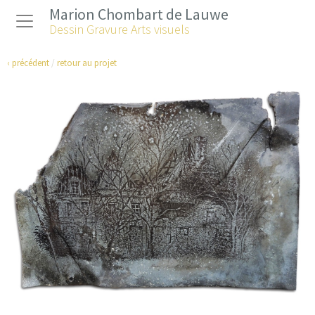
Marion Chombart de Lauwe
Dessin Gravure Arts visuels
‹ précédent
/
retour au projet