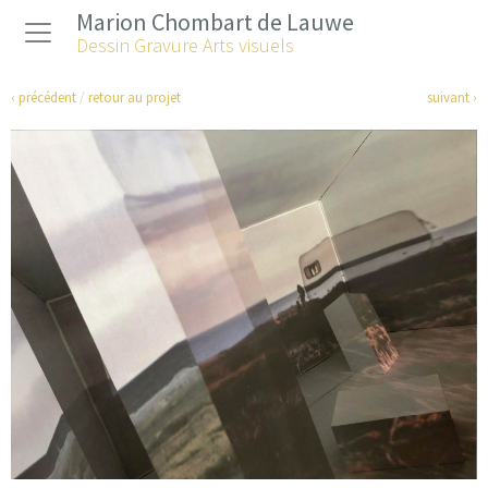
Marion Chombart de Lauwe
Dessin Gravure Arts visuels
‹ précédent
/
retour au projet
suivant ›